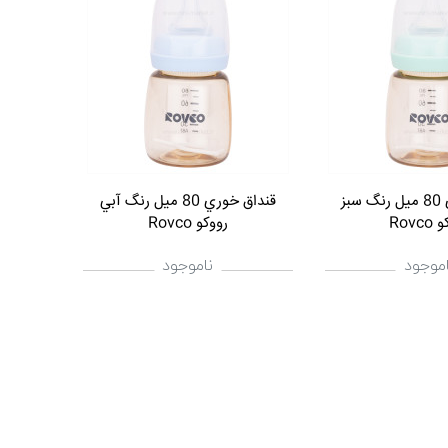
قنداق خوري 80 ميل رنگ سبز
قنداق خوري 80 ميل رنگ آبي
Rovc
رووکو Rovco
اموجود
ناموجود