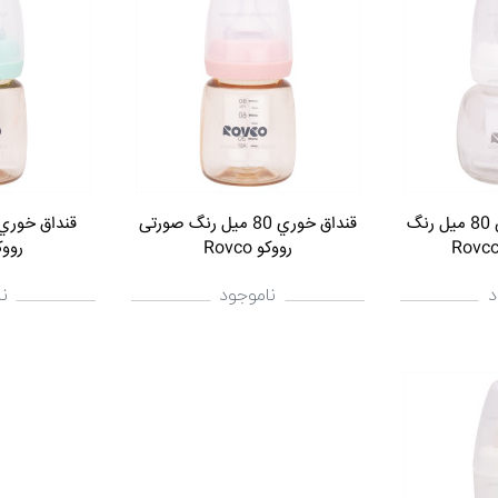
قنداق خوري پيرکس 80 ميل رنگ
قنداق خوري 80 ميل رنگ صورتی
رووکو Rovco
رووکو o
د
ناموجود
ن