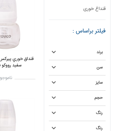
قنداغ خوری
فیلتر براساس :
برند
سفيد رووکو Rovco
سن
ناموجو
سایز
حجم
رنگ
رنگ