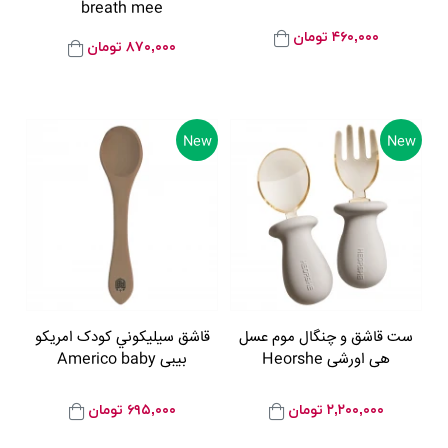
breath mee
۴۶۰,۰۰۰
تومان
۸۷۰,۰۰۰
تومان
New
New
ست قاشق و چنگال موم عسل
قاشق سيليکوني کودک امريکو
هی اورشی Heorshe
بيبی Americo baby
۲,۲۰۰,۰۰۰
تومان
۶۹۵,۰۰۰
تومان