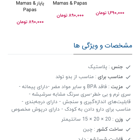
Mamas & Papas
پاپاز Mamas &
e
Papas
۱,۲۹۰,۰۰۰
تومان
۸۹۰,۰۰۰
تومان
۰۰
۸۹۰,۰۰۰
تومان
مشخصات و ویژگی ها
جنس :
پلاستیک
مناسب برای :
مناسب از بدو تولد
مزیت :
فاقد BPA و سایر مواد مضر -دارای پیمانه -
سری نرم و بی خطر-سری سرنگ مشابه سرشیشه -
قابلیت‌های اندازه‌گیری و سنجش - دارای درجه‌بندی -
مناسب برای دارو دادن به کودک - دارای درپوش مخصوص
وزن :
20 × 20 × 15 سانتیمتر
ساخت کشور :
چین
قابلیت شستشو :
دارد