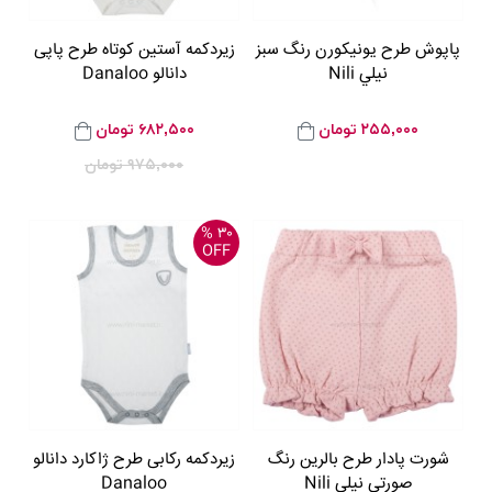
پاپوش طرح يونيکورن رنگ سبز
زیردکمه آستین کوتاه طرح پاپی
نيلي Nili
دانالو Danaloo
۲۵۵,۰۰۰
تومان
۶۸۲,۵۰۰
تومان
۹۷۵,۰۰۰
تومان
۳۰ %
OFF
شورت پادار طرح بالرین رنگ
زیردکمه رکابی طرح ژاکارد دانالو
صورتی نيلي Nili
Danaloo