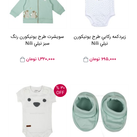
زيردکمه رکابي طرح يونيکورن
سويشرت طرح يونيکورن رنگ
نيلي Nili
سبز نيلي Nili
۶۹۵,۰۰۰
تومان
۱,۳۲۰,۰۰۰
تومان
۳۰ %
OFF