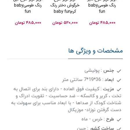
رنگ طوسیbaby
خرگوش دختر رنگ
رنگ طوسیbaby
رنگ کرم
fun
کرمbaby fun
fun
۰۰
۴۸۵,۰۰۰
تومان
۵۲۰,۰۰۰
تومان
۴۸۵,۰۰۰
تومان
مشخصات و ویژگی ها
جنس :
پولیشی
ابعاد :
36*19*7 سانتی متر
مزیت :
کیفیت فوق العاده - دارای بند برای اتصال به
تخت ، کریر و کالسکه – ضد حساسیت - تقویت ادراک و
شناخت کودک از صداها - با ابعاد مناسب برای سهولت به
دست گرفتن نوزاد- موزیکال
طرح :
خرس - ماه
ساخت کشور :
چین