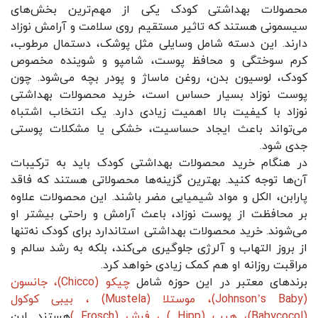
محصولات بهداشتی کودک یکی از مهم‌ترین بخش‌های
سیسمونی هستند که تاثیر مستقیم روی سلامت و آرامش نوزاد
دارند. این دسته شامل وسایلی مثل
پوشک
،
دستمال مرطوب
،
کرم سوختگی و محافظ پوست
،
شامپو
و
شوینده مخصوص
کودک،
لوسیون بدن
،
روغن ماساژ
و
پودر بچه
می‌شود. چون
پوست نوزاد بسیار حساس است، خرید محصولات بهداشتی
نوزاد با کیفیت بالا اهمیت زیادی دارد. یک انتخاب اشتباه
می‌تواند باعث ایجاد حساسیت، خشکی یا مشکلات پوستی
جدی شود.
در هنگام خرید محصولات بهداشتی کودک باید به ترکیبات
آن‌ها توجه کنید. بهترین گزینه‌ها محصولاتی هستند که فاقد
پارابن، الکل و مواد شیمیایی مضر باشند. این محصولات علاوه
بر محافظت از پوست نوزاد، باعث آرامش و راحتی بیشتر او
می‌شوند. خرید محصولات بهداشتی استاندارد برای کودک نه‌تنها
از بروز التهاب و آلرژی جلوگیری می‌کند، بلکه به رشد سالم و
مراقبت روزانه او هم کمک زیادی خواهد کرد.
برندهای معتبر در این حوزه شامل
چیکو (Chicco
)،
جانسون
(Johnson’s Baby)
،
موستلا (Mustela
) ،
بیبی کوکول
(Babycocol)
،
هیپ (Hipp
) ،
فرش (Frosch
)
هستند. این