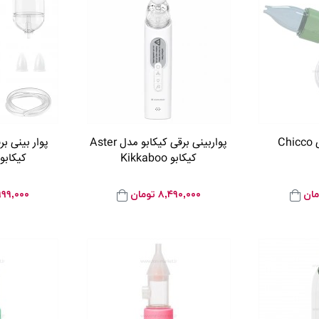
C
پواربینی برقی کیکابو مدل Aster
کیکابو Kikkaboo
کیکابو ikka boo
مان
۸,۴۹۰,۰۰۰
تومان
۹۹۹,۰۰۰