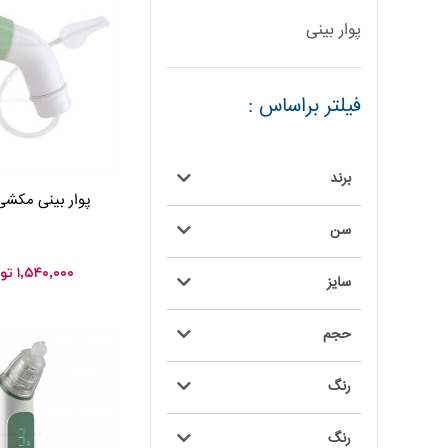
پوار بینی
فیلتر براساس :
برند
پوار بینی مکشی hicco
سن
۱,۵۴۰,۰۰۰
تو
سایز
حجم
رنگ
رنگ