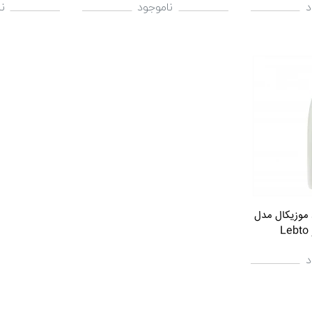
د
ناموجود
ن
د موزیکال مدل
د