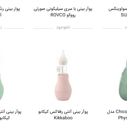
 سواوینکس
پوآر بینی با سری سیلیکونی صورتی
پوار بینی ر
SU
رووکو ROVCO
l
د
ناموجود
ن
پوار بینی چیکو Chicoo مدل
پوآر بینی آنتی رفلاکس کیکابو
پوآر بینی آن
Phy
Kikkaboo
کیکابو kkaboo