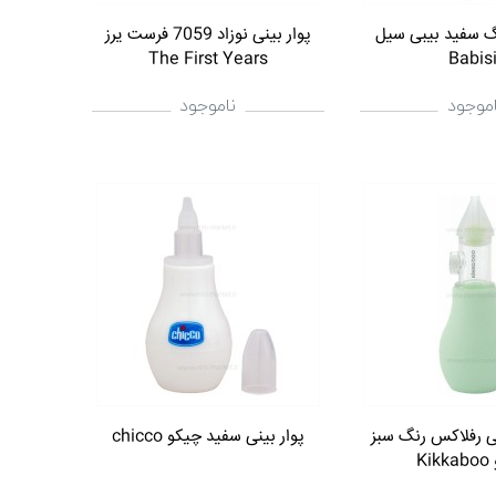
نگ سفید بیبی سیل
پوار بینی نوزاد 7059 فرست یرز
The First Years
Babisi
اموجود
ناموجود
تی رفلاکس رنگ سبز
پوار بینی سفید چیکو chicco
Ki