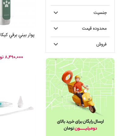
جنسیت
محدوده قیمت
پوار بيني برقي کيکابو kaboo
فروش
۸,۴۹۰,۰۰۰
تو