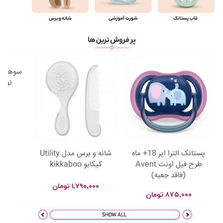
سوهان ن
نوزاد چ
۰۰۰
پستانک الترا ایر 18+ ماه
شانه و برس مدل Utility
طرح فیل اونت Avent
کیکابو kikkaboo
(فاقد جعبه)
۱,۷۹۰,۰۰۰
تومان
۸۷۵,۰۰۰
تومان