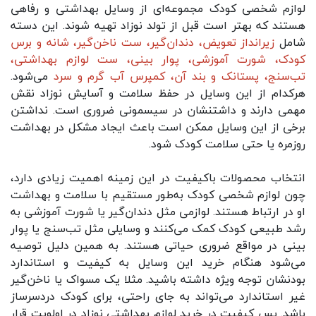
لوازم شخصی کودک مجموعه‌ای از وسایل بهداشتی و رفاهی
هستند که بهتر است قبل از تولد نوزاد تهیه شوند. این دسته
شامل
زیرانداز تعویض
،
دندان‌گیر
،
ست ناخن‌گیر
،
شانه و برس
کودک، شورت آموزشی،
پوار بینی
،
ست لوازم بهداشتی
،
تب‌سنج،
پستانک
و بند آن،
کمپرس آب گرم و سرد
می‌شود.
هرکدام از این وسایل در حفظ سلامت و آسایش نوزاد نقش
مهمی دارند و داشتنشان در سیسمونی ضروری است. نداشتن
برخی از این وسایل ممکن است باعث ایجاد مشکل در بهداشت
روزمره یا حتی سلامت کودک شود.
انتخاب محصولات باکیفیت در این زمینه اهمیت زیادی دارد،
چون لوازم شخصی کودک به‌طور مستقیم با سلامت و بهداشت
او در ارتباط هستند. لوازمی مثل دندان‌گیر یا شورت آموزشی به
رشد طبیعی کودک کمک می‌کنند و وسایلی مثل تب‌سنج یا پوار
بینی در مواقع ضروری حیاتی هستند. به همین دلیل توصیه
می‌شود هنگام خرید این وسایل به کیفیت و استاندارد
بودنشان توجه ویژه داشته باشید. مثلا یک مسواک یا ناخن‌گیر
غیر استاندارد می‌تواند به جای راحتی، برای کودک دردسرساز
باشد. پس کیفیت در خرید لوازم بهداشتی نوزاد در اولویت قرار