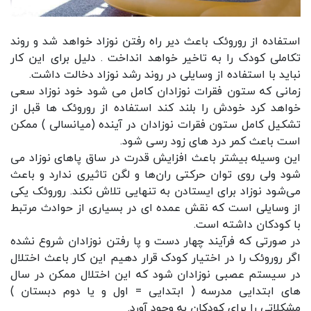
استفاده از
روروئک
باعث دیر راه رفتن نوزاد خواهد شد و روند
تکاملی کودک را به تاخیر خواهد انداخت . دلیل برای این کار
نباید با استفاده از وسایلی در روند رشد نوزاد دخالت داشت.
زمانی که ستون فقرات نوزادان کامل می شود خود نوزاد سعی
خواهد کرد خودش را بلند کند استفاده از روروئک ها قبل از
تشکیل کامل ستون فقرات نوزادان در آینده (میانسالی ) ممکن
است باعث کمر درد های زود رسی شود.
این وسیله بیشتر باعث افزایش قدرت در ساق پاهای نوزاد می
شود ولی روی توان حرکتی ران‌ها و لگن تاثیری ندارد و باعث
می‌شود نوزاد برای ایستادن به تنهایی تلاش نکند. روروئک یکی
از وسایلی است که نقش عمده ای در بسیاری از حوادث مرتبط
با کودکان داشته است.
در صورتی که فرآیند چهار دست و پا رفتن نوزادان شروع نشده
اگر روروئک را در اختیار کودک قرار دهیم این کار باعث اختلال
در سیستم عصبی نوزادان شود که این اختلال ممکن در سال
های ابتدایی مدرسه ( ابتدایی = اول و یا دوم دبستان )
مشکلاتی را برای کودکان به وجود آورد.