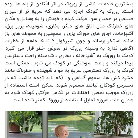
بیشترین صدمات ناشی از
روروک
در اثر افتادن از پله ها بوده
است. روروک به کودک اجازه می دهد که سریع تر از میزان
طبیعی در همین سن حرکت کرده و خودش را به وسایل و مکان
های خطرناک مثل اتاق های دیگر، بخاری، شومینه، پریز برق،
آشپزخانه، اجاق های خوراک پزی و همچنین به محوطه های باز
مانند استخر برساند و چون شیرخوار ۶ تا ۱۵ ماهه از خطرات
آگاهی ندارد به وسیله روروک در معرض خطر قرار می گیرد.
کودک با روروک به آشپزخانه ، بخاری ، شومینه راحت دسترسی
پیدا میکند و باعث سوختگی در کودک می شود . ممکن است
کودک با روروک دسترسی سریع به مواد شوینده و خطرناک مانند
حشره کش ها، سموم گیاهی و... (که باید توجه داشت که در
دسترس کودکان نباشد مسموم شوند. ممکن است استفاده از
روروک موجب بعضی اختلالات در تکامل حرکتی کودک شود به
همین علت امروزه تمایل استفاده از روروک کمتر شده است.