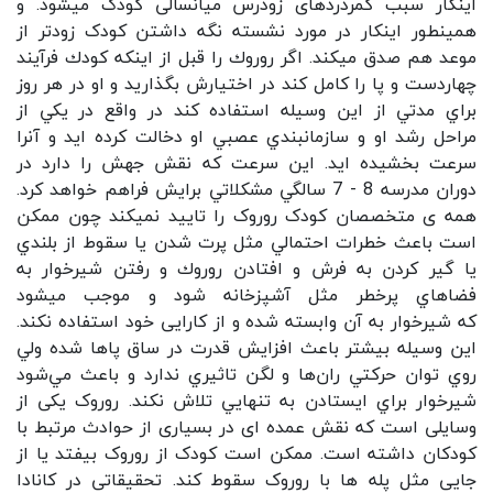
اینکار سبب کمردردهای زودرس میانسالی کودک میشود. و
همینطور اینکار در مورد نشسته نگه داشتن کودک زودتر از
موعد هم صدق میکند. اگر روروك را قبل از اينكه كودك فرآيند
چهاردست و پا را كامل كند در اختيارش بگذاريد و او در هر روز
براي مدتي از اين وسيله استفاده كند در واقع در يكي از
مراحل رشد او و سازمانبندي عصبي او دخالت كرده ايد و آنرا
سرعت بخشيده ايد. اين سرعت كه نقش جهش را دارد در
دوران مدرسه 8 - 7 سالگي مشكلاتي برايش فراهم خواهد كرد.
همه ی متخصصان کودک روروک را تایید نمیکند چون ممکن
است باعث خطرات احتمالي مثل پرت شدن يا سقوط از بلندي
‌يا گير كردن به فرش و افتادن رورو‌ك و رفتن شيرخوار به
فضاهاي پرخطر مثل آشپزخانه شود و موجب میشود
که شیرخوار به آن وابسته شده و از کارایی خود استفاده نکند.
اين وسيله بيشتر باعث افزايش قدرت در ساق پاها شده ولي
روي توان حركتي ران‌ها و لگن تاثيري ندارد و باعث مي‌شود
شيرخوار براي ايستادن به تنهايي تلاش نكند. روروک یکی از
وسایلی است که نقش عمده ای در بسیاری از حوادث مرتبط با
کودکان داشته است. ممکن است کودک از روروک بیفتد یا از
جایی مثل پله ها با روروک سقوط کند. تحقیقاتی در کانادا