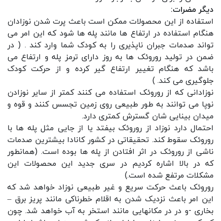
دیگر مضرات:
استفاده از این محصولات ممکن است باعث پرت شدن نوزادان
هنگام استفاده در ارتفاع ها مانند پله ها شود که این امر می
تواند صدمات جبران ناپذیری را به کودک شما وارد کند . ( در
ضمن در تولید روروئک ها به روز دارای ترمز پله و ارتفاع می
باشد که هنگام تغییر ارتفاع گیر کرده و از حرکت کودک
جلوگیری می کند. )
نوزادانی که از روروئک استفاده می کنند کمتر از سایر نوزادن
نوپا می توانند به طور طبیعی روی زمین تجسس کنند و قوه و
میدان بینایی شان گسترش کمتری دارد.
احتمال دارد نوزاد از روروئک بیفتد یا از جایی مثل پله ها با
روروئک
سقوط کند. تحقیقاتی در کشور کانادا بیشترین صدمات
ناشی از روروئک در اثر افتادن از پله ها بوده است. (همانطور
که در بالا اشاره کردیم در سری جدید این محصولات این
مشکلات مرتفع شده است.)
روروئک باعث حرکت سریع و غیر طبیعی نوزاد خواهد شد که
این امر باعث نزدیک شدن به اقلام خطرناکی مانند پریز برق –
بخاری -و در در مکانهایی مانند استخر به آب خواهد شد. چون