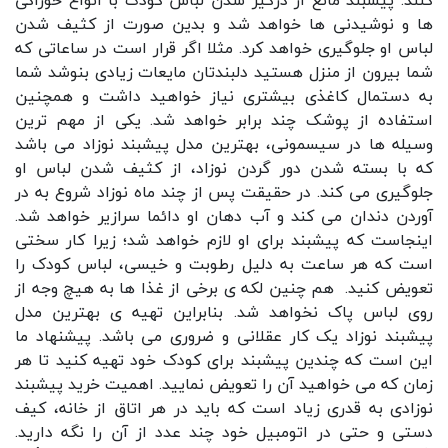
کنند. پیشبند مانع از درگیر شدن لباس کودک با انواع خوراکی
ها و نوشیدنی ها خواهد شد و بدین صورت از کثیف شدن
لباس او جلوگیری خواهد کرد. مثلا اگر قرار است در ساعاتی که
شما بیرون از منزل هستید دلبندتان مایعات زیادی بنوشد شما
به دستمال کاغذی بیشتری نیاز خواهید داشت و همچنین
استفاده از پوشک چند برابر خواهد شد. یکی از مهم ترین
وسیله ها در سیسمونی، بهترین مدل پیشبند نوزاد می باشد
که با بسته شدن دور گردن نوزاد، از کثیف شدن لباس او
جلوگیری می کند. در حقیقت پس از چند ماه نوزاد شروع به در
آوردن دندان می کند و آب دهان او دائما سرازیر خواهد شد.
اینجاست که پیشبند برای او لازم خواهد شد؛ زیرا کار سختی
است که هر ساعت به دلیل رطوبت و خیسی، لباس کودک را
تعویض کنید. هم چنین لکه ی برخی از غذا ها به هیچ وجه از
روی لباس پاک نخواهد شد. بنابراین تهیه ی بهترین مدل
پیشبند نوزاد یک کار عقلانی و ضروری می باشد. پیشنهاد ما
این است که چندین پیشبند برای کودک خود تهیه کنید تا هر
زمان که می خواهید آن را تعویض نمایید. اهمیت خرید پیشبند
نوزادی به قدری زیاد است که باید در هر اتاق از خانه، کیف
دستی و حتی در اتومبیل خود چند عدد از آن را نگه دارید.