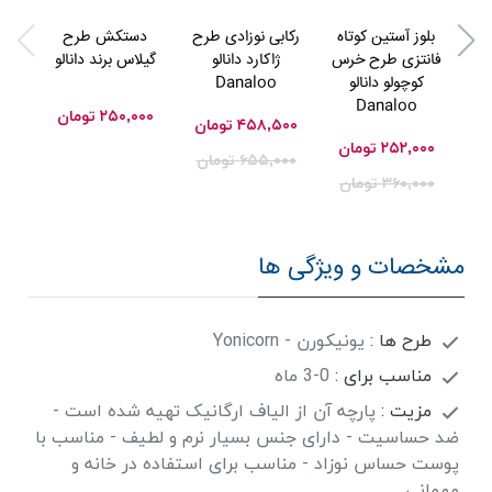
بلوز آستین کوتاه
رکابی نوزادی طرح
دستکش طرح
شور
فانتزی طرح خرس
ژاکارد دانالو
گیلاس برند دانالو
لاو
کوچولو دانالو
Danaloo
Danaloo
۲۵۰,۰۰۰
تومان
۰۰
۴۵۸,۵۰۰
تومان
۲۵۲,۰۰۰
تومان
۰۰
۶۵۵,۰۰۰
تومان
۳۶۰,۰۰۰
تومان
مشخصات و ویژگی ها
طرح ها :
یونیکورن - Yonicorn
مناسب برای :
0-3 ماه
مزیت :
پارچه آن از الیاف ارگانیک تهیه شده است -
ضد حساسیت - دارای جنس بسیار نرم و لطیف - مناسب با
پوست حساس نوزاد - مناسب برای استفاده در خانه و
مهمانی