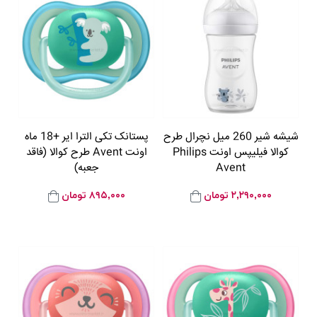
شیشه شیر 260 میل نچرال طرح
پستانک تکی الترا ایر +18 ماه
کوالا فیلیپس اونت Philips
اونت Avent طرح کوالا (فاقد
Avent
جعبه)
۲,۲۹۰,۰۰۰
تومان
۸۹۵,۰۰۰
تومان