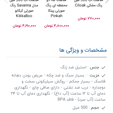
فلاسک آب 500 ميل
فلاسک غذا دو
فلاسک آب 500 میل
فلا
رنگ مشکی Ciloak
محفظه ای رنگ
مدل Savanna رنگ
صورتی پینکا
صورتی کیکابو
صورت
e
KikkaBoo
Pinkah
۷۷۰,۰۰۰
تومان
۴,۸۰۰,۰۰۰
تومان
۴,۱۹۰,۰۰۰
تومان
۰۰۰
مشخصات و ویژگی ها
جنس :
استیل ضد زنگ
مزیت :
: بسیار سبک و ضد چکه - عریض بودن دهانه
فلاسک - بسیار محکم - روکش سیلیکونی سخت و
دوجداره - درب ضد نشتی - دارای صافی چای - نگهداری
دمای آب تا ۱۲ ساعت (آب داغ) - نگهداری دمای آب تا ۲۴
ساعت (آب سرد) - فاقد BPA
حجم :
500 میل