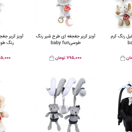
فیل رنگ کرم
آویز کریر جغجغه ای طرح شیر رنگ
آویز کریر جغ
b
طوسیbaby fun
رنگ طوسیfun
ان
۷۹۵,۰۰۰
تومان
۵,۰۰۰