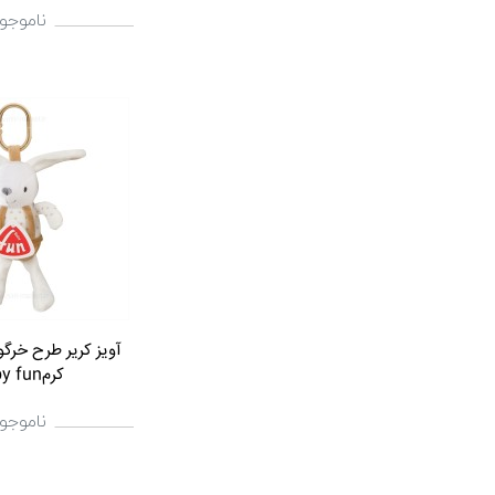
ناموجو
آویز کریر طرح خر
کرمbaby fun
ناموجو