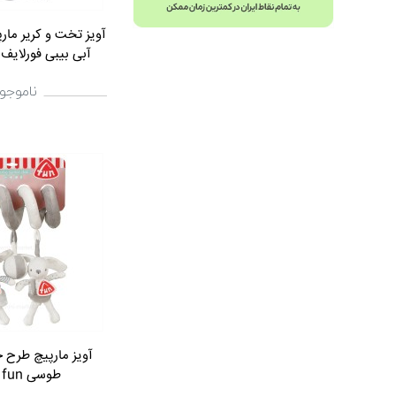
آویز تخت و کریر ما
آبی بیبی فورلایف Baby4life
ناموجو
آویز مارپیچ طرح
طوسی baby fun