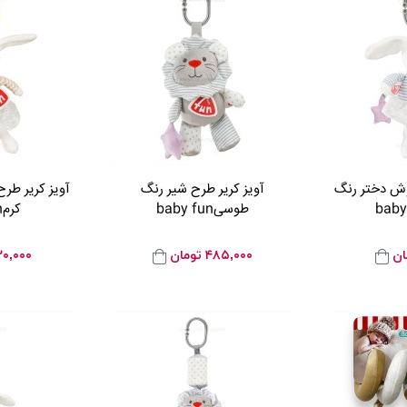
وش دختر رنگ
آویز کریر طرح شیر رنگ
آویز کریر طر
طوسیbaby fun
کرمbaby fun
ان
۴۸۵,۰۰۰
تومان
۰,۰۰۰