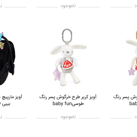
د
ناموجود
ن
گوش پسر رنگ
آویز کریر طرح خرگوش پسر رنگ
آویز مارپیچ 
طوسیbaby fun
بیبی Jolly Baby
د
ناموجود
ن