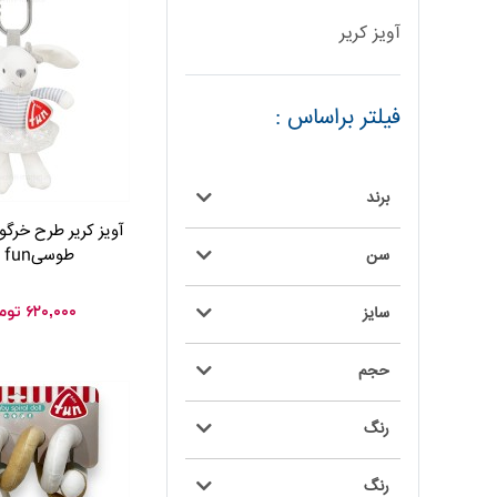
آویز کریر
فیلتر براساس :
برند
آویز کریر طرح خرگ
طوسیbaby fun
سن
۶۲۰,۰۰۰
توم
سایز
حجم
رنگ
رنگ