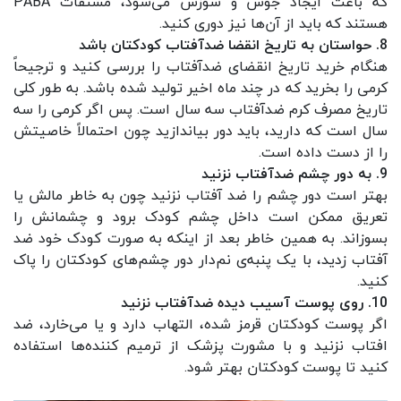
که باعث ایجاد جوش و سوزش می‌شود، مشتقات PABA
هستند که باید از آن‌ها نیز دوری کنید.
8. حواستان به تاریخ انقضا ضدآفتاب کودکتان باشد
هنگام خرید تاریخ انقضای ضدآفتاب را بررسی کنید و ترجیحاً
کرمی را بخرید که در چند ماه اخیر تولید شده باشد. به طور کلی
تاریخ مصرف کرم ضدآفتاب سه سال است. پس اگر کرمی را سه
سال است که دارید، باید دور بیاندازید چون احتمالاً خاصیتش
را از دست داده است.
9. به دور چشم ضدآفتاب نزنید
بهتر است دور چشم را ضد آفتاب نزنید چون به خاطر مالش یا
تعریق ممکن است داخل چشم کودک برود و چشمانش را
بسوزاند. به همین خاطر بعد از اینکه به صورت کودک خود ضد
آفتاب زدید، با یک پنبه‌ی نم‌دار دور چشم‌های کودکتان را پاک
کنید.
10. روی پوست آسیب دیده ضدآفتاب نزنید
اگر پوست کودکتان قرمز شده، التهاب دارد و یا می‌خارد، ضد
افتاب نزنید و با مشورت پزشک از ترمیم کننده‌ها استفاده
کنید تا پوست کودکتان بهتر شود.