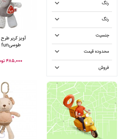
رنگ
رنگ
جنسیت
آویز کریر طرح 
طوسیbaby fun
محدوده قیمت
۴۸۵,۰۰۰
توم
فروش