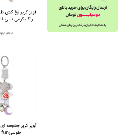
آویز کریر نخ کش ط
رنگ کرمی بیبی فان byfun
ناموجو
آویز کریر جغجغه ای
طوسیbaby fun