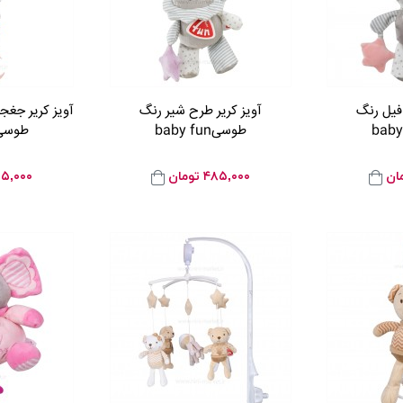
فیل رنگ
آویز کریر طرح شیر رنگ
آویز کریر جغج
طوسیbaby fun
طوسیby fun
ان
۴۸۵,۰۰۰
تومان
۵,۰۰۰