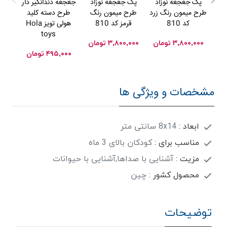
پک جغجغه نوزاد
پک جغجغه نوزاد
جغجغه دندانگیر دار
پک
طرح میمون رنگ زرد
طرح میمون رنگ
طرح دسته کلید
جغد
کد 810
قرمز کد 810
هولی تویز Hola
toys
۳,۸۰۰,۰۰۰
تومان
۳,۸۰۰,۰۰۰
تومان
۰۰۰
۴۹۵,۰۰۰
تومان
مشخصات و ویژگی ها
ابعاد :
8x14 سانتی متر
مناسب برای :
کودکان بالای 3 ماه
مزیت :
آشنایی با صداها,آشنایی با حیوانات
محصول کشور :
چین
توضیحات