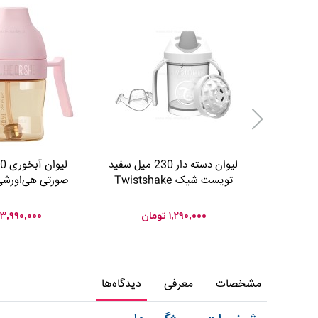
لیوان دسته دار 230 میل سفید
تویست شیک Twistshake
صورتی هی‌اورشی OrShe
۱,۲۹۰,۰۰۰
تومان
۳,۹۹۰,۰۰۰
مشخصات
معرفی
دیدگاه‌ها