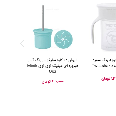
وان 360 درجه رنگ سفید
لیوان دو کاره سلیکونی رنگ آبی
Tw
فیروزه ای مینیک اوی اوی Minik
مشکی هی‌اور
Oioi
۱,۳
تومان
۰۰۰
۹۲۰,۰۰۰
تومان