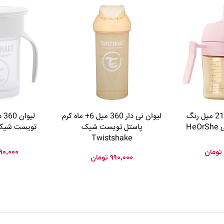
لیوان آبخوری 210 میل رنگ
لیوان نی دار 360 میل 6+ ماه کرم
لي
He
پاستل تویست شیک
تویست شیک istshake
Twistshake
تومان
۹۰,۰۰۰
۹۹۰,۰۰۰
تومان