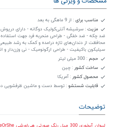
مشخصات و ویژگی ها
مناسب برای :
از 9 ماهگی به بعد
مزیت :
سرشیشه آنتی‌کولیک دوگانه - دارای درپوش ض
ضد چکه - ضد خفگی - طراحی منحربه فرد جهت استفاده 
محافظت از دندان‌های تازه درامده و کمک به رشد طبیعی 
سیلیکون باکیفیت - طراحی ارگونومیک - نی وزن‌دار و ان
حجم :
300 میلی لیتر
ساخت کشور :
چین
محصول کشور :
آمریکا
قابلیت شستشو :
توسط دست و ماشین ظرفشویی دس
توضیحات
لیوان آبخوری 300 میل رنگ صورتی هی‌اورشی HeOrShe