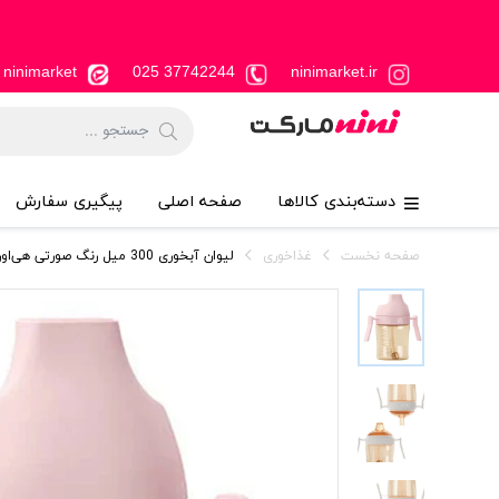
ninimarket
37742244 025
ninimarket.ir
دسته‌بندی کالاها
صفحه اصلی
پیگیری سفارش
صفحه نخست
غذاخوری
لیوان آبخوری 300 میل رنگ صورتی هی‌اورشی HeOrShe