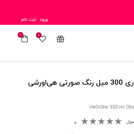
ورود
ثبت نام
۰
۰
لیوان آبخوری 300 میل رنگ صورتی هی‌اورشی
HeOrShe 300 ml Obsi
صول
۰