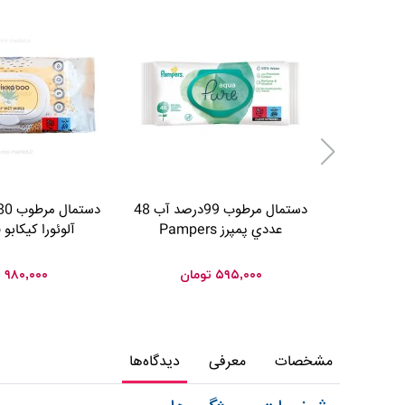
دستمال مرطوب 99درصد آب 48
عددي پمپرز Pampers
آلوئورا کیکابو kikkaboo
۵۹۵,۰۰۰
تومان
۹۸۰,۰۰۰
ت
مشخصات
معرفی
دیدگاه‌ها