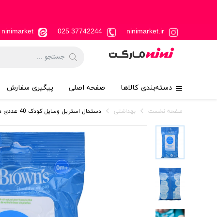
ninimarket
37742244 025
ninimarket.ir
دسته‌بندی کالاها
صفحه اصلی
پیگیری سفارش
صفحه نخست
بهداشتی
دستمال استریل وسایل کودک 40 عددی دکتر براون Dr.brown