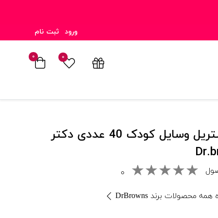
ورود
ثبت نام
۰
۰
دستمال استریل وسایل کودک 40 عددی دکتر
صول
۰
مه محصولات برند DrBrowns