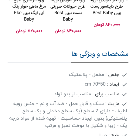
زیرانداز تعویض نوزاد
زیرانداز تعویض نوزاد
زيرانداز متري طرح
زيرا
طرح دایناسور بست
طرح حیوانات صورتی
مرغ ماهی خوار رنگ
برگ 
بیبی Best Baby
بست بیبی Best
آبی ایگ بیبی Eke
Baby
Baby
۸۴۰,۰۰۰
تومان
۰۰۰
۸۴۰,۰۰۰
تومان
۵۲۰,۰۰۰
تومان
مشخصات و ویژگی ها
جنس :
مخمل - پلاستیک
ابعاد :
50*70 cm
مناسب برای :
مناسب از بدو تولد
مزیت :
سبک و قابل حمل - ضد آب و نم - جنس رویه
لطیف - دارای 2 سطح (یک سطح مخملی و یک سطح
پلاستیکی) بدون ایجاد حساسیت - تهیه شده از مواد درجه
یک - زیبا و شکیل با دوخت تمیز و مرتب
طرح :
دریا