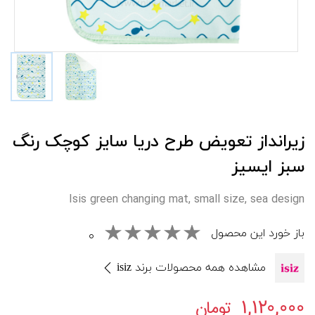
زيرانداز تعويض طرح دريا سایز کوچک رنگ
سبز ايسيز
Isis green changing mat, small size, sea design
باز خورد این محصول
۰
مشاهده همه محصولات برند isiz
۱,۱۲۰,۰۰۰
تومان