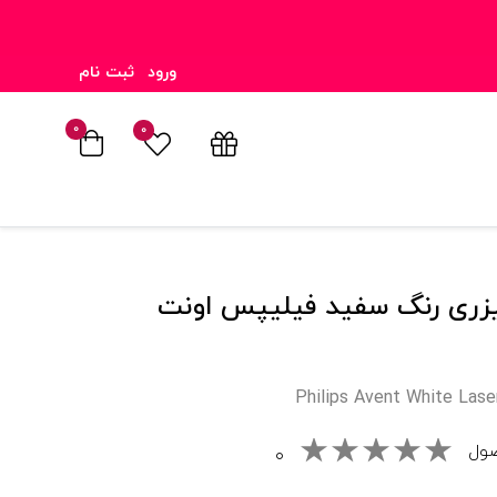
ورود
ثبت نام
۰
۰
زری رنگ سفيد فيليپس اونت
Philips Avent White Las
صول
۰