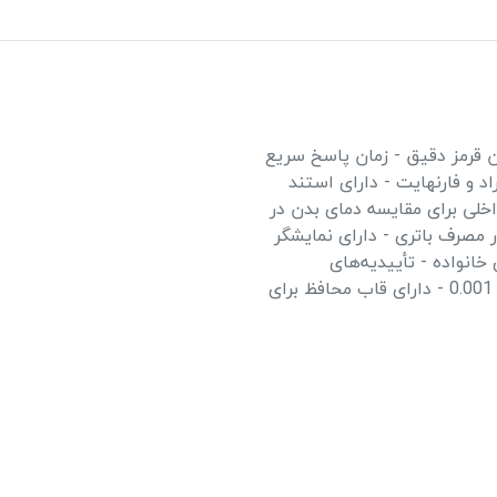
ن قرمز دقیق - زمان پاسخ سریع
‌گراد و فارنهایت - دارای استند
خلی برای مقایسه دمای بدن در
مصرف باتری - دارای نمایشگر
خانواده - تأییدیه‌های
بین‌المللی CE و ISO9001 - دقت بسیار بالا با خطای فقط 0.001 - دارای قاب محافظ برای