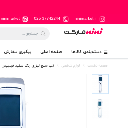
ninimarket
37742244 025
ninimarket.ir
دسته‌بندی کالاها
صفحه اصلی
پیگیری سفارش
صفحه نخست
لوازم شخصی
تب سنج ليزری رنگ سفيد فيليپس اونت t