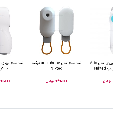
تب سنج دیجیتال لیزری مدل Ario
تب سنج مدل ario phone نیکتد
تب سنج لیزری د
Nikte
Nikted
چیکو hicco
تومان
۹۴۹,۰۰۰
تومان
۹۰,۰۰۰