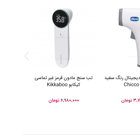
یجیتال رنگ سفید
تب سنج مادون قرمز غیر تماسی
تب سنج مدا
C
کيکابو Kikkaboo
۳,۷
تومان
۶,۹۸۰,۰۰۰
تومان
۰۰۰