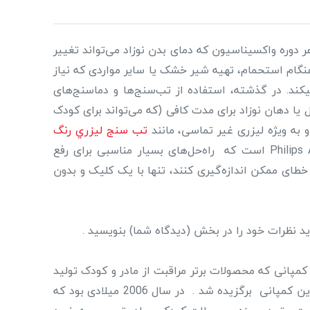
 دوره واکسیناسیون که دمای بدن نوزاد می‌تواند تغییر
 هنگام استحمام، تهیه شیر خشک یا سایر مواردی که نیاز
 نیاز به تماس مستقیم اندازگیری میکند. در گذشته، استفاده از تب‌سنج‌ها و دماسنج‌های
غل یا دهان نوزاد برای مدت کافی (که می‌تواند برای کودک
 و به ویژه لیزری غیر تماسی، مانند
تب سنج ليزري رنگ
یکی از پیشرفته‌ترین و کاربردی‌ترین دماسنج‌های موجود در بازار برند فیلیپس اونت Philips Avent است که راه‌حل‌های بسیار مناسبی برای رفع
ا قادرند دما را با سرعت بسیار بالا (اغلب در کمتر از ۱ ثانیه) و با کمترین خطای ممکن اندازه‌گیری کنند، تنها با یک کلیک و بدون
د نظرات خود را در بخش (دیدگاه شما) بنویسید .
یمی از سال 1936 با نام تجاری Cannon Rubber داشته است کمپانی که محصولات برتر مراقبت از مادر و کودک تولید
می کند و از 1984 به تولید شیشه شیرهای کودک و سایر محصولات مرتبط مادر و نوزاد اقدام نمود . بعد ها نام اونت برای این کمپانی برگزیده شد . در سال 2006 میلادی بود که