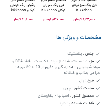
دماسنج حمام طرح
دماسنج حمام طرح
دماسنج حمام مدل
دما
فیل رنگ سبز کیکابو
فیل رنگ صورتی
پنگوئن رنگ نارنجی
مو
Kikkaboo
کیکابو Kikkaboo
کیکابو kikkaboo
کیکابو o
۸۳۷,۰۰۰
تومان
۸۳۷,۰۰۰
تومان
۴۲۸,۰۰۰
تومان
۰۰
مشخصات و ویژگی ها
جنس :
پلاستیک
مزیت :
ساخته شده از مواد با کیفیت - فاقد BPA و
مواد شیمیایی - اندازه گیری دقیق از 10 تا 50 درجه -
طراحی جذاب و خلاقانه
طرح :
وال
ساخت کشور :
چین
محصول کشور :
اسپانیا - بلغارستان
قابلیت شستشو :
دارد