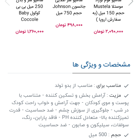
شامپو فوم نوزاد
شامپو سر طلایی
شامپو سر و بدن
موستلا Mustela
جانسون Johnson
250 میل بی بی
حجم 150 میل (به
حجم 750 میل
کوکول Baby
سفارش اروپا )
Coccole
۴۹۸,۰۰۰
تومان
۰۰۰
۲,۰۹۰,۰۰۰
تومان
۱,۲۶۰,۰۰۰
تومان
مشخصات و ویژگی ها
مناسب برای :
مناسب از بدو تولد
مزیت :
آرامش بخش و تسکین کننده - متناسب با
پوست و موی کودکان - جهت آرامش و خواب راحت کودک
در شب - جلوگیری از سوزش چشم - ضد حساسیت - قدرت
تمیزکننده بالا- متعادل کننده PH - فاقد پارابن، رنگ،
سولفات، سیلیکون و صابون - ضد حساسیت
حجم :
500 میل