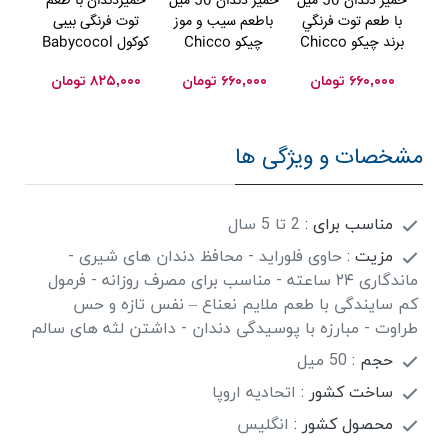
خمير دندان 50 ميل
خمير دندان 50 ميل
خمیردندان با طعم
خمی
با طعم توت فرنگي
باطعم سیب و موز
توت فرنگی بیبی
سی
برند چيکو Chicco
چيکو Chicco
کوکول Babycocol
کوکول col
۶۶۰,۰۰۰
تومان
۶۶۰,۰۰۰
تومان
۸۲۵,۰۰۰
تومان
۰۰
مشخصات و ویژگی ها
مناسب برای :
2 تا 5 سال
مزیت :
حاوی فلوراید - محافظ دندان های شیری -
ماندگاری ۲۴ ساعته - مناسب برای مصرف روزانه - فرمول
کم سایندگی با طعم ملایم نعناع – نفس تازه و حس
طراوت - مبارزه با پوسیدگی دندان - داشتن لثه های سالم
حجم :
50 میل
ساخت کشور :
اتحادیه اروپا
محصول کشور :
انگلیس